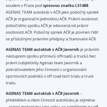
soudem v Praze pod
spisovou značku L51488
.
AGENAS TEAM autoklub v AČR jako pobočný spolek
AČR je organizační jednotkou AČR. Právní osobnost
pobočného spolku AČR je odvozena od právní
osobnosti AČR. Pobočný spolek AČR je povinen řídit
se příslušnými právními předpisy a Stanovami AČR.
AGENAS TEAM autoklub v AČR Javorník
je právním
nástupcem spolku příznivců offroadů a trucků bez
právní subjektivity Agenas team Javorník a
pokračovatelem jeho činnosti v organizování
sportovních podniků v off road tech trialu a truck
trialu.
AGENAS TEAM autoklub v AČR Javorník
–
předmětem a cílem činnosti autoklubu je zejména:
– rozvoj motorismu jako celku, se zaměřením na off