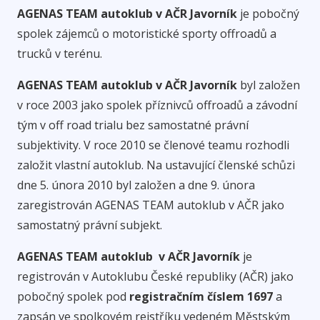
AGENAS TEAM autoklub v AČR Javorník
je pobočný
spolek zájemců o motoristické sporty offroadů a
trucků v terénu.
AGENAS TEAM autoklub v AČR Javorník
byl založen
v roce 2003 jako spolek příznivců offroadů a závodní
tým v off road trialu bez samostatné právní
subjektivity. V roce 2010 se členové teamu rozhodli
založit vlastní autoklub. Na ustavující členské schůzi
dne 5. února 2010 byl založen a dne 9. února
zaregistrován AGENAS TEAM autoklub v AČR jako
samostatný právní subjekt.
AGENAS TEAM autoklub v AČR Javorník
je
registrován v Autoklubu České republiky (AČR) jako
pobočný spolek pod
registračním číslem 1697
a
zapsán ve spolkovém rejstříku vedeném Městským