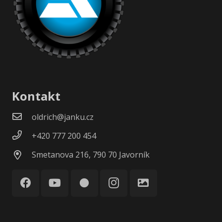
Kontakt
oldrich@janku.cz
+420 777 200 454
Smetanova 216, 790 70 Javorník
circle