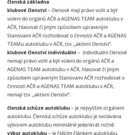
členská základna
klubové členství
– členové mají právo volit a být
voleni do orgánů AČR a AGENAS TEAM autoklubu v
AČR, hlasovat či jiným způsobem upraveným
Stanovami AČR rozhodovat o činnosti AČR a AGENAS
TEAMu autoklubu v AČR, tzv. „aktivní členství“.
klubové členství individuální
– individuální členové
nemají právo volit a být voleni do orgánů AČR a
AGENAS TEAM autoklubu v AČR, hlasovat či jiným
způsobem upraveným Stanovami AČR rozhodovat o
činnosti AČR a AGENAS TEAM autoklubu v AČR,
nemají tzv. „aktivní členství“.
členská schůze autoklubu
– je nejvyšším orgánem
autoklubu. Členská schůze autoklubu je svolávána
výborem autoklubu minimálně jedenkrát ročně.
výbor autoklubu
– je řídícím článkem autoklubu.