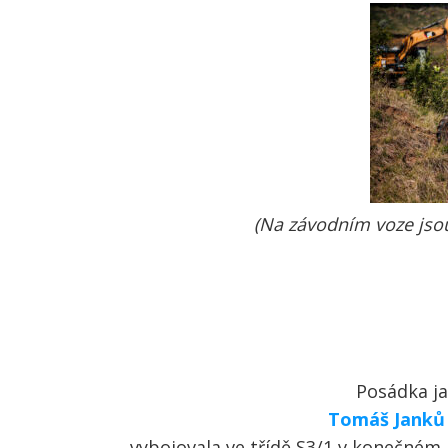
(Na z
ávodním voze jsou
Posádka j
Tomáš Janků
vybojovala ve třídě S3/1 v konečném 