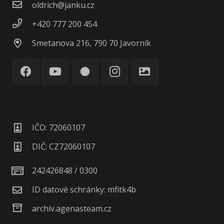
oldrich@janku.cz
+420 777 200 454
Smetanova 216, 790 70 Javorník
circle
IČO: 72060107
DIČ: CZ72060107
242426848 / 0300
ID datové schránky: mfitk4b
archiv.agenasteam.cz