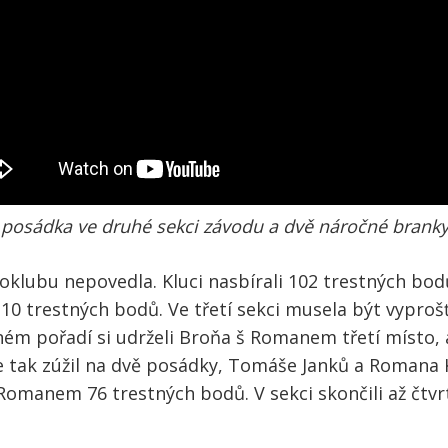
 posádka ve druhé sekci závodu a dvě náročné branky
klubu nepovedla. Kluci nasbírali 102 trestných bodů, 
0 trestných bodů. Ve třetí sekci musela být vyproš
ém pořadí si udrželi Broňa š Romanem třetí místo, 
se tak zúžil na dvě posádky, Tomáše Janků a Roman
 Romanem 76 trestných bodů. V sekci skončili až čtvr