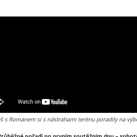
 s Romanem si s nástrahami terénu poradily na vý
Průběžné pořadí po prvním soutěžním dnu – sobot