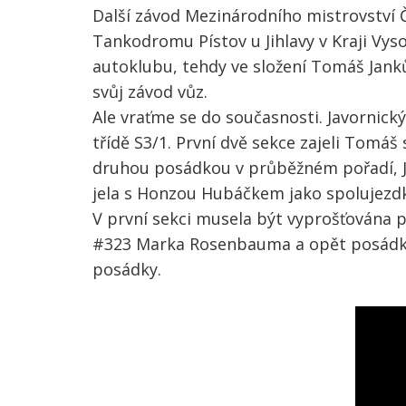
Další závod Mezinárodního mistrovství Če
Tankodromu Pístov u Jihlavy v Kraji Vyso
autoklubu, tehdy ve složení Tomáš Janků
svůj závod vůz.
Ale vraťme se do současnosti. Javornick
třídě S3/1. První dvě sekce zajeli Tom
druhou posádkou v průběžném pořadí, J
jela s Honzou Hubáčkem jako spolujezd
V první sekci musela být vyprošťována 
#323 Marka Rosenbauma a opět posádka #
posádky.