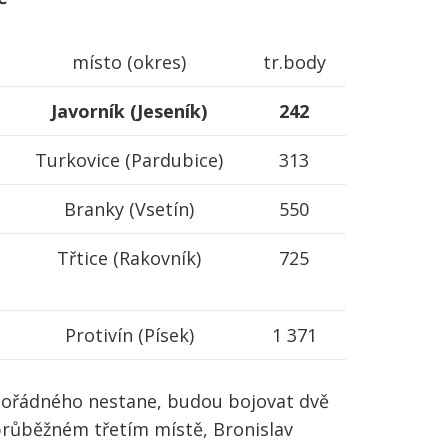
místo (okres)
tr.body
Javorník (Jeseník)
242
Turkovice (Pardubice)
313
Branky (Vsetín)
550
Třtice (Rakovník)
725
Protivín (Písek)
1 371
imořádného nestane, budou bojovat dvě
růběžném třetím místě, Bronislav