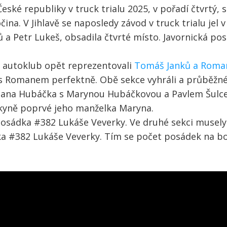
ské republiky v truck trialu 2025, v pořadí čtvrtý, s
čina. V Jihlavě se naposledy závod v truck trialu jel
 a Petr Lukeš, obsadila čtvrté místo. Javornická p
ý autoklub opět reprezentovali
Tomáš Janků a Roma
áš s Romanem perfektně. Obě sekce vyhráli a průběžn
ana Hubáčka s Marynou Hubáčkovou a Pavlem Šulcem
kyně poprvé jeho manželka Maryna.
posádka #382 Lukáše Veverky. Ve druhé sekci musel
382 Lukáše Veverky. Tím se počet posádek na boj o