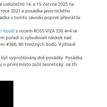
e uskutečnil 14. a 15. června 2025 na
 v roce 2021 a posádka javornického
osádka v tomto závodu poprvé převrátila
n Kovář
s vozem ROSS VIZA 330 4×4 ve
ém pořadí si vybudovali náskok nad
 #360, 80 trestných bodů. V Jihlavě
y být vyprošťovány dvě posádky. Posádka
 první místo zúžil teoreticky na tři