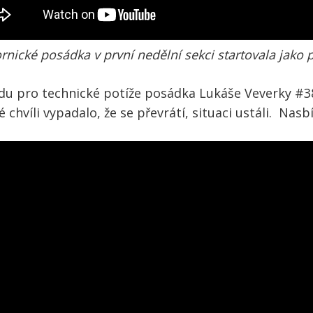
rnické posádka v první nedělní sekci startovala jako 
odu pro technické potíže posádka Lukáše Veverky #38
chvíli vypadalo, že se převrátí, situaci ustáli. Nasbí