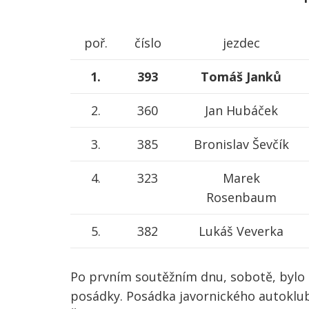
poř.
číslo
jezdec
1.
393
Tomáš Janků
2.
360
Jan Hubáček
3.
385
Bronislav Ševčík
4.
323
Marek
Rosenbaum
5.
382
Lukáš Veverka
Po prvním soutěžním dnu, sobotě, bylo 
posádky. Posádka javornického autoklu