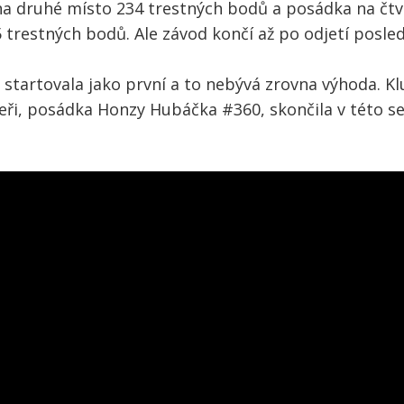
a na druhé místo 234 trestných bodů a posádka na 
 trestných bodů. Ale závod končí až po odjetí posledn
 startovala jako první a to nebývá zrovna výhoda. Klu
oupeři, posádka Honzy Hubáčka #360, skončila v této s