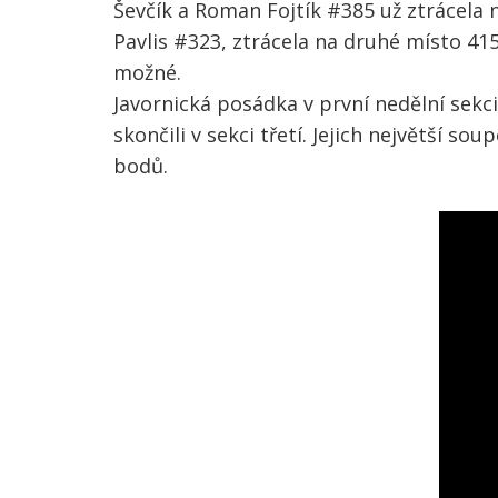
Ševčík a Roman Fojtík #385 už ztrácel
Pavlis #323, ztrácela na druhé místo 415
možné.
Javornická posádka v první nedělní sekci
skončili v sekci třetí. Jejich největší s
bodů.