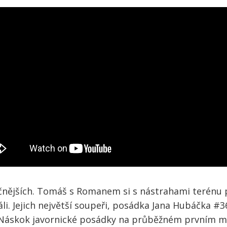
čnějších. Tomáš s Romanem si s nástrahami terénu por
i. Jejich největší soupeři, posádka Jana Hubáčka #36
. Náskok javornické posádky na průběžném prvním mís