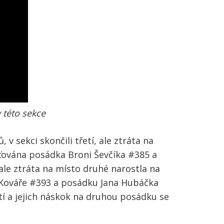
 této sekce
v sekci skončili třetí, ale ztráta na
ťována posádka Broni Ševčíka #385 a
ale ztráta na místo druhé narostla na
a Kováře #393 a posádku Jana Hubáčka
tí a jejich náskok na druhou posádku se