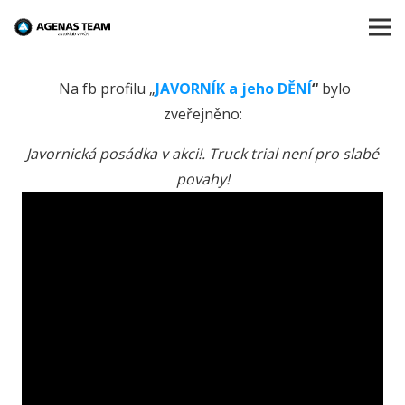
Na fb profilu „
JAVORNÍK a jeho DĚNÍ
“
bylo
zveřejněno:
Javornická posádka v akci!. Truck trial není pro slabé
povahy!