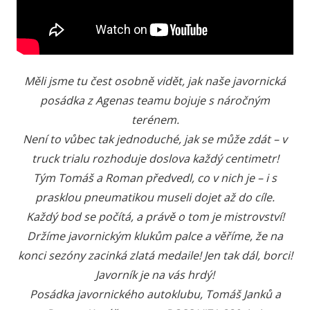
Měli jsme tu čest osobně vidět, jak naše javornická
posádka z Agenas teamu bojuje s náročným
terénem.
Není to vůbec tak jednoduché, jak se může zdát – v
truck trialu rozhoduje doslova každý centimetr!
Tým Tomáš a Roman předvedl, co v nich je – i s
prasklou pneumatikou museli dojet až do cíle.
Každý bod se počítá, a právě o tom je mistrovství!
Držíme javornickým klukům palce a věříme, že na
konci sezóny zacinká zlatá medaile! Jen tak dál, borci!
Javorník je na vás hrdý!
Posádka javornického autoklubu, Tomáš Janků a