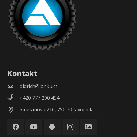
Kontakt
oldrich@janku.cz
+420 777 200 454
Smetanova 216, 790 70 Javorník
circle