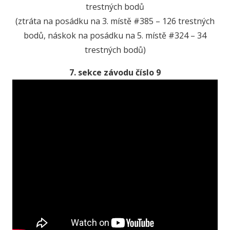
trestných bodů
(ztráta na posádku na 3. místě #385 – 126 trestných
bodů, náskok na posádku na 5. místě #324 – 34
trestných bodů)
7. sekce závodu číslo 9