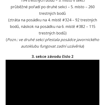
194 trestných bodů – 5. místo v sekci
průběžné pořadí po druhé sekci – 5. místo – 260
trestných bodů
(ztráta na posádku na 4. místě #324 – 92 trestných
bodů, náskok na posádku na 6. místě #382 – 115
trestných bodů)
(
Pozn.: ve druhé sekci přestala posádce javornického
autoklubu fungovat zadní uzávěrka
)
3. sekce závodu číslo 2