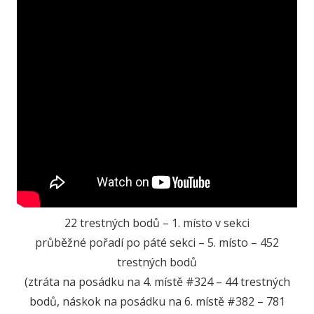
22 trestných bodů – 1. místo v sekci
průběžné pořadí po páté sekci – 5. místo – 452
trestných bodů
(ztráta na posádku na 4. místě #324 – 44 trestných
bodů, náskok na posádku na 6. místě #382 – 781