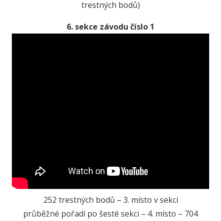
trestných bodů)
6. sekce závodu číslo 1
252 trestných bodů – 3. místo v sekci
průběžné pořadí po šesté sekci – 4. místo – 704