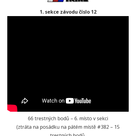
1. sekce závodu číslo 12
66 trestných bodů – 6. místo v sekci
(ztráta na posádku na pátém místě #382 – 15
trestných bodů,