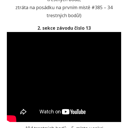
ztráta na posádku na prvním místě #385 – 34
trestných bodů!)
2. sekce závodu číslo 13